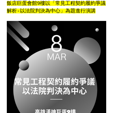
飯店巨蛋會館9樓以「常見工程契約履約爭議
解析-以法院判決為中心」為題進行演講