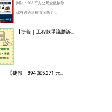
判決：203 平方公尺全數刨除！
決：203 平方公尺全數刨
除！
你有遇過這種情況嗎？!
明明是兩人共有的一塊土地，
其中一位
【捷報｜工程款爭議勝訴！
法院判決退還近40萬元不當
得利】
【捷報｜894 萬5,271 元勝
訴！賣方終於討回公道】