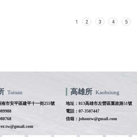
1
2
3
4
5
所
高雄所
Tainan
Kaohsiung
臺南市安平區建平十一街255號
地址：813高雄市左營區重政路51號
89988
電話：07-3507447
80768
信箱：johoutw@gmail.com
r.tw@gmail.com