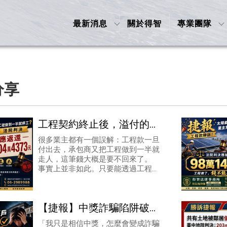
最新消息
關於得智
專業團隊
分享
⼯程契約終⽌後，溢付的⼯
程款還能要回來嗎？──台
很多業主都有⼀個誤解：⼯程款⼀旦
付出去，承包商⼜把⼯程做到⼀半就
南 ⼯程律師實案解析
走⼈，這筆錢⼤概是要不回來了。
事實上並非如此。只要能透過⼯程鑑
定證明承包商「實際完成的⼯程價
值」，遠低於業主「已⽀付的⾦
【捷報】中獎詐騙陷阱破解
｜當事人遭騙交付3帳戶 法
「我只是相信中獎，怎麼會變成詐騙