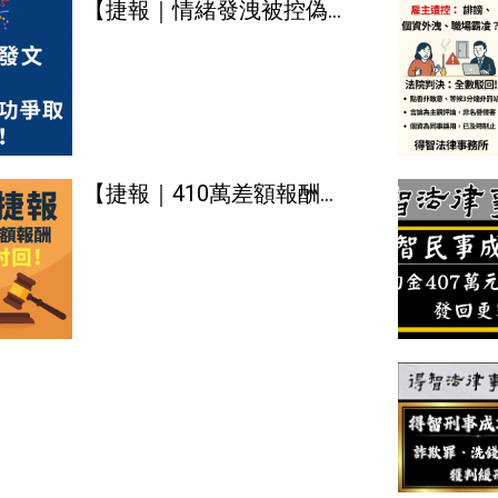
【捷報｜情緒發洩被控偽造
文書與誹謗，成功爭取不起
訴處分！】
【捷報｜410萬差額報酬，
成功討回！】