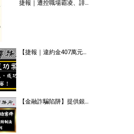
捷報｜遭控職場霸凌、誹謗
名譽、個資外洩…得智團隊
為企業主成功全線翻盤！
【捷報｜違約金407萬元，
成功逆轉發回更審！】
【金融詐騙陷阱】提供銀行
帳戶給他人使用，可能觸犯
刑法！