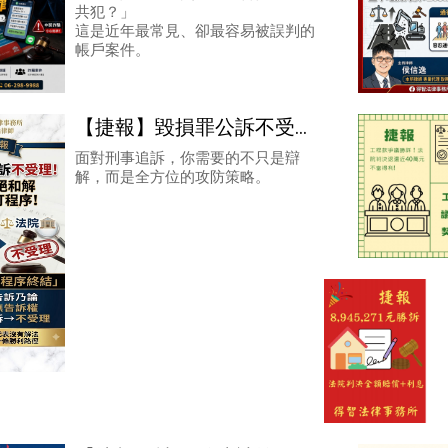
共犯？」
院判決無罪
這是近年最常見、卻最容易被誤判的
帳戶案件。
【捷報】毀損罪公訴不受理
——對方拒絕和解，我們就
面對刑事追訴，你需要的不只是辯
解，而是全方位的攻防策略。
從程序突破！