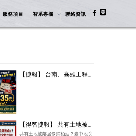
服務項目
智系專欄
聯絡資訊
【捷報】 台南、高雄工程
款糾紛勝訴實錄｜太陽能工
程做完，業主竟人間蒸發不
付款？臺灣臺南地方法院判
決：應給付工程款 98 萬
元！
【得智捷報】 共有土地被
鄰居偷鋪柏油？臺中地院判
共有土地被鄰居偷鋪柏油？臺中地院