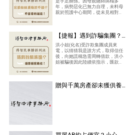
是手足關係。因母親纏綿病榻多
母親之人，可請求返還其
年，病勢惡化已無力自理，未料母
所代墊之扶養費
親於照護中心期間，從未見相對人
等前往探視，甚至母親入住照護中
心的月費、 膳食費及其他生活上必
要費用，相對人亦無
【捷報】遇到詐騙集團？
本所律師幫你追討！
洪小姐(化名)受詐欺集團成員來
電，以猜猜我是誰方式，取得信任
後，向她謊稱急需周轉借款，洪小
姐被騙後因此陸續依指示，匯款多
筆款項至詐欺集團成員所指定之帳
戶，而受有財產上損害
贈與千萬房產卻未獲供養
台南母女對簿公堂重修舊
好