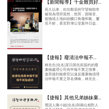
【新聞報導】千金難買好
鄰居…惡鄰百百種 法律不
長久以來，街坊鄰居的守望相助常
被視為理所當然，然而，因噪音、
一定罰得到
寵物或土地糾紛釀口角傷和氣，屢
見不鮮，甚至對簿公堂案件日益增
加；也難怪房仲業直呼，買房時區
位、總價、格局、屋齡、建坪及周
遭嫌惡設施等全可篩選
【捷報】廢清法申報不
實，獲不起訴處分！
林先生(化名)某日因先前簽約的廢
棄物處理公司有申報不實之情事，
進而接到檢察官以違反廢棄物清理
法申報不實之罪名傳喚，林先生委
任本所所長侯信逸律師及鄭志侖律
師替其答辯，獲得檢察官不起訴處
分！
【捷報】其他兄弟姊妹棄
母親不顧？獨自照護扶養
聲請人陳小姐(化名)與兩位相對人