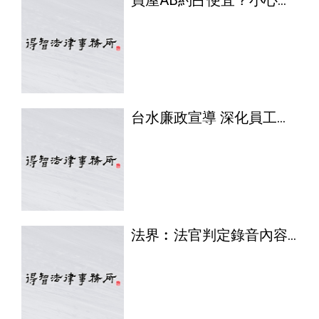
買屋AB約占便宜？小心吃
官司
台水廉政宣導 深化員工廉
能意識
法界︰法官判定錄音內容
有性器接合(刑法通姦罪已
修正廢除)