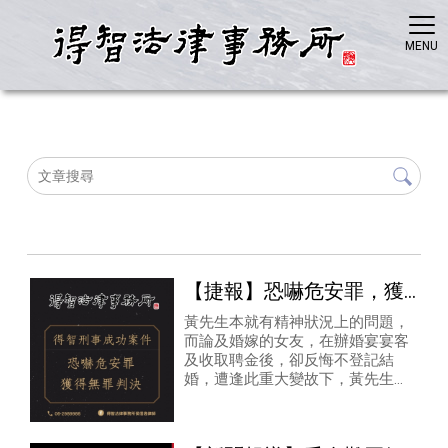
【捷報】恐嚇危安罪，獲
得無罪判決！
黃先生本就有精神狀況上的問題，
而論及婚嫁的女友，在辦婚宴宴客
及收取聘金後，卻反悔不登記結
婚，遭逢此重大變故下，黃先生一
時情緒激動，於警政署署長的信箱
留下冒犯的語句，因而遭檢察官以
恐嚇危安之罪名起訴，黃