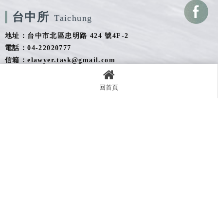
台中所
Taichung
地址：台中市北區忠明路 424 號4F-2
電話：04-22020777
信箱：elawyer.task@gmail.com
回首頁
最新消息
關於得智
專業團隊
回首頁
服務項目
智系專欄
聯絡資訊
法律事務所
台南法律事務所
安平區法律事務所
安南區法律事務所
高雄法律事務所
Designed by
揚京快客
Copyright © 2026
..
累積人氣: 447991