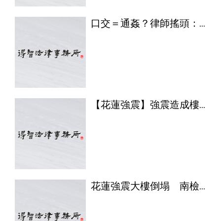
口交＝通姦？律師搖頭：
性器官接合才構成(刑法通
姦罪已修正廢除)
【花蓮強震】強震造成樓
塌傾斜 花檢分案調查是
否涉及偷工減料
花蓮強震大樓倒塌 南檢
提供偵查經驗