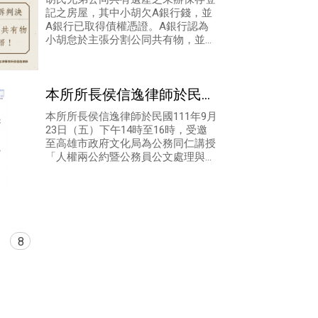
記之房屋，其中小胡欠A銀行錢，並
A銀行已取得債權憑證。A銀行認為
小胡怠於主張分割公同共有物，並已
陷於無資力，致A銀行無法行使權
利，有必要代位小胡就該遺產行使遺
產分割請求
本所所長侯信逸律師於民國
111年9月23日（五）下午
本所所長侯信逸律師於民國111年9月
23日（五）下午14時至16時，受邀
14時至16時，受邀至高雄
至高雄市政府文化局為公務同仁講授
市
「人權兩公約暨公務員公文處理與客
服溝通技巧」研習課程。(由於疫情
關係延期)
8