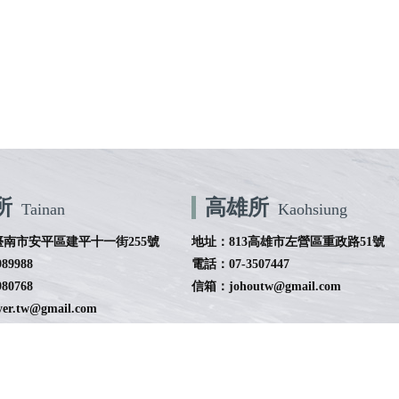
所
高雄所
Tainan
Kaohsiung
臺南市安平區建平十一街255號
地址：813高雄市左營區重政路51號
89988
電話：07-3507447
80768
信箱：johoutw@gmail.com
r.tw@gmail.com
最新消息
關於得智
專業團隊
服務項目
智系專欄
務所
台南法律事務所
安平區法律事務所
安南區法律事務所
高雄法