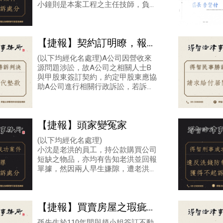
小鐘則是本案工程之主任技師，負責
技術協助、計劃書或其他書面文件審
閱及提供施工意見。政府相關單位開
放S
【捷報】契約訂明瞭，報酬
沒煩惱
(以下均經化名處理)A公司因營收來
源問題涉訟，故A公司之相關人士B
與甲股東簽訂契約，約定甲股東應協
助A公司進行相關行政訴訟，若訴訟
成功再由B支付報酬。甲股東確實掏
錢聘請律師進行訴訟，惟該訴訟並未
成功，
【捷報】頭家變冤家
(以下均經化名處理)
小沈是老洪的員工，持公款購買公司
短缺之物品，亦均有告知老洪並回報
單據，然因兩人早生嫌隙，遭老洪告
訴侵占公款，小沈遂委任本所所長侯
信逸律師、鄭志侖律師及賴昱亘律師
為其
【捷報】買賣房屋之瑕疵擔
保條
孫先生於110年間與趙小姐簽訂不動