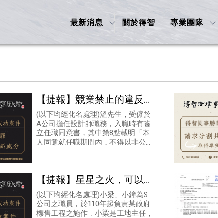
最新消息
關於得智
專業團隊
【捷報】競業禁止的違反會
成立背信罪嗎?
(以下均經化名處理)溫先生，受僱於
A公司擔任設計師職務，入職時有簽
立任職同意書，其中第8點載明「本
人同意就任職期間內，不得以非公司
名義承接屬公司之商業服務範圍事
項，如：設計、裝潢、服務；或有其
他認定足
【捷報】星星之火，可以燎
原
(以下均經化名處理)小梁、小鐘為S
公司之職員，於110年起負責某政府
標售工程之施作，小梁是工地主任，