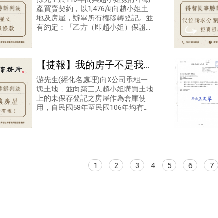
產買賣契約，以1,476萬向趙小姐土
地及房屋，辦畢所有權移轉登記。並
有約定：「乙方（即趙小姐）保證本
買賣標的物於交屋前無存在物之瑕疵
（例：傾斜、龜裂等影響結構安全或
滲
【捷報】我的房子不是我的
房子?
游先生(經化名處理)向X公司承租一
塊土地，並向第三人趙小姐購買土地
上的未保存登記之房屋作為倉庫使
用，自民國58年至民國106年均有簽
訂基地租賃契約，直到民國106年適
逢基地租賃契約租賃期間屆滿須換約
時
1
2
3
4
5
6
7