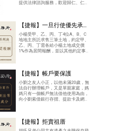
提供法律諮詢服務，歡迎歸仁、仁
德、關廟附近地區的朋友，多加運
用！
【捷報】一旦行使優先承購
權，必定能解除買賣契約
小楊受甲、乙、丙、丁4位A、B、C
地地主所託求售三筆土地，約定甲、
嗎?
乙、丙、丁需各給小楊土地成交價
1%作為居間報酬，並以其他約定事
項第2條附有以共有人行使優先承購
權為買賣契約之解除條件。小楊並找
到一位買
【捷報】帳戶要保護
小劉之友人小正，以他未滿20歲，無
法自行辦理帳戶，又是單親家庭，媽
媽只有一個帳戶無法借他使用為由，
向小劉索借銀行存摺、提款卡及網路
銀行帳戶作為薪資匯款之用。沒想到
小正竟提供予詐騙集團實行詐欺及洗
錢使用
【捷報】拒賣祖厝
胡氏兄弟公同共有遺產之未辦保存登