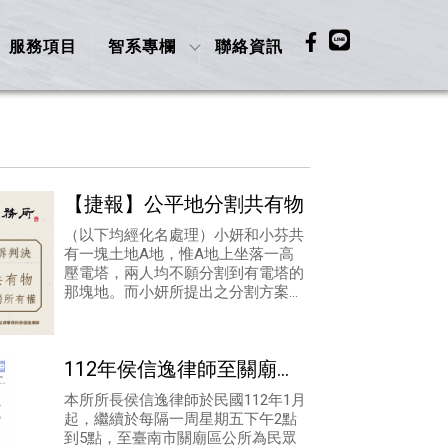
服務項目
智系專欄
聯絡資訊
【捷報】公平地分割共有物
（以下均經化名處理）小妍和小芬共
有一塊土地A地，惟A地上坐落一高
壓電塔，兩人均不願分割到有電塔的
那塊地。而小妍所提出之分割方案，
使兩人分得之土地各自受有與現況相
同「高壓電塔座落」之不利益，關於
排水公設
112年侯信逸律師至關廟區
公所服務時間
本所所長侯信逸律師於民國112年1月
起，繼續於每隔一周星期五下午2點
到5點，至臺南市關廟區公所為民眾